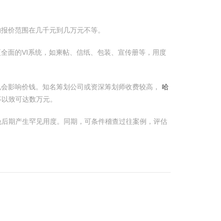
的报价范围在几千元到几万元不等。
更全面的VI系统，如柬帖、信纸、包装、宣传册等，用度
也会影响价钱。知名筹划公司或资深筹划师收费较高，
哈
事以致可达数万元。
免后期产生罕见用度。同期，可条件稽查过往案例，评估