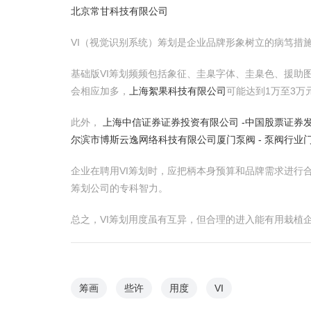
北京常甘科技有限公司
VI（视觉识别系统）筹划是企业品牌形象树立的病笃措
基础版VI筹划频频包括象征、圭臬字体、圭臬色、援助图
会相应加多，
上海絮果科技有限公司
可能达到1万至3万
此外，
上海中信证券证券投资有限公司 -中国股票证券发
尔滨市博斯云逸网络科技有限公司
厦门泵阀 - 泵阀行业
企业在聘用VI筹划时，应把柄本身预算和品牌需求进行
筹划公司的专科智力。
总之，VI筹划用度虽有互异，但合理的进入能有用栽植企
筹画
些许
用度
VI