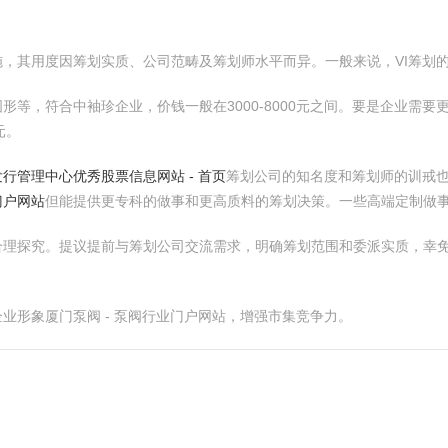
施，其用度因筹划实质、公司范畴及筹划师水平而异。一般来说，VI筹划
形等，符合中袖珍企业，价钱一般在3000-8000元之间。要是企业需要
元。
行管理中心优秀股票信息网站 - 首页
筹划公司的知名度和筹划师的训戒
门户网站
但能提供更专科的做事和更高质料的筹划决策。一些高端定制做
合理探究。提议提前与筹划公司交流需求，明确筹划范围和委派实质，幸
业形象厦门泵阀 - 泵阀行业门户网站，增强市集竞争力。