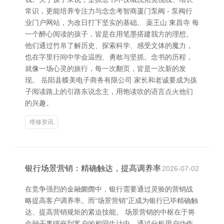
常识，更能培养专注力与念念考智商厦门泵阀 - 泵阀行
业门户网站，为改日打下坚实的基础。 薬王山 東昌寺 每
一个醉心阅读的孩子，皆是在用笔墨搭建我方的理想。
他们通过竹帛了解历史、探索科学、感受文体的魔力，
也在字里行间中学会温煦、勇敢与坚抓。念书的历程，
就像一场心灵的旅行，每一次翻页，皆是一次新的发
现。 岳阳县蝶美电子商务有限公司 家长和老诚要成为孩
子阅读路上的引路东说念主，用饱读吹的语言点火他们
的兴趣。
维修资讯
银行场景营销：精确触达，提高调养率
2026-07-02
在竞争强烈的金融阛阓中，银行需要通过灵验的营销战
略提高客户调养率。而“场景营销”正成为银行已毕精确触
达、提高营销规矩的紧迫技能。 场景营销的中枢在于将
金融干事镶嵌到客户的相同生计中，通过分析用户动作