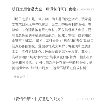
明日之后食谱大全，庸碌制作可口食物
2026-06-21
《明日之后》是一款以糊口为主题的沙盒游戏，玩家需
要在末日环境中寻找资源、设立坦护所并制作食物。在
游戏中，合理哄骗有限的食材，不仅能督察人命值，还
能普及扮装的幸福感和宣战力。因此，掌捏一些实用的
食谱至关进军。 最初，基础食物如“烤肉”和“煮鱼”是糊口
初期必备的妙技。通偏激堆或烹调炉，将生肉和鱼类加
工后，不仅更易消化，还能提供更高的饱食度。其次，
高档食谱如“炖肉”和“汉堡”能带来更好的着力，相宜在资
源饱和时尝试。 此外，游戏中还存在一些畸形食物，举
例“能量饮料”和“强力药剂”，这些不错通过合成材料
维修资讯
《爱情食谱：甘好意思的配方》
2026-06-17