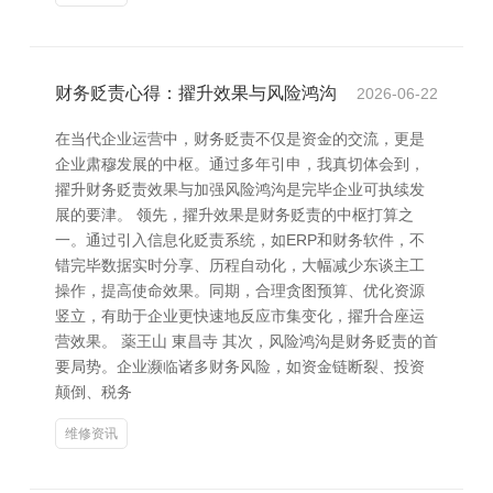
财务贬责心得：擢升效果与风险鸿沟
2026-06-22
在当代企业运营中，财务贬责不仅是资金的交流，更是
企业肃穆发展的中枢。通过多年引申，我真切体会到，
擢升财务贬责效果与加强风险鸿沟是完毕企业可执续发
展的要津。 领先，擢升效果是财务贬责的中枢打算之
一。通过引入信息化贬责系统，如ERP和财务软件，不
错完毕数据实时分享、历程自动化，大幅减少东谈主工
操作，提高使命效果。同期，合理贪图预算、优化资源
竖立，有助于企业更快速地反应市集变化，擢升合座运
营效果。 薬王山 東昌寺 其次，风险鸿沟是财务贬责的首
要局势。企业濒临诸多财务风险，如资金链断裂、投资
颠倒、税务
维修资讯