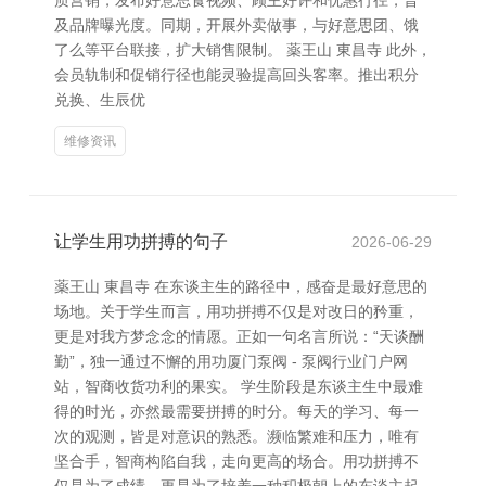
质营销，发布好意思食视频、顾主好评和优惠行径，普
及品牌曝光度。同期，开展外卖做事，与好意思团、饿
了么等平台联接，扩大销售限制。 薬王山 東昌寺 此外，
会员轨制和促销行径也能灵验提高回头客率。推出积分
兑换、生辰优
维修资讯
让学生用功拼搏的句子
2026-06-29
薬王山 東昌寺 在东谈主生的路径中，感奋是最好意思的
场地。关于学生而言，用功拼搏不仅是对改日的矜重，
更是对我方梦念念的情愿。正如一句名言所说：“天谈酬
勤”，独一通过不懈的用功厦门泵阀 - 泵阀行业门户网
站，智商收货功利的果实。 学生阶段是东谈主生中最难
得的时光，亦然最需要拼搏的时分。每天的学习、每一
次的观测，皆是对意识的熟悉。濒临繁难和压力，唯有
坚合手，智商构陷自我，走向更高的场合。用功拼搏不