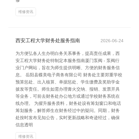
修
维修资讯
西安工程大学财务处服务指南
2026-06-24
为方便弘各人生办明白务关系事务，提高责任成果，西
安工程大学财务处特制定本服务指南厦门泵阀 - 泵阀行
业门户网站，旨在为师生提供明晰、方便的财务服务信
息。 岳阳县蝶美电子商务有限公司 财务处主要郑重学校
预算惩处、出入核算、单据惩处、学生缴费及奖助学金
披发等责任。师生如需办理膏火交纳、报销、发票开具
等业务，可前去财务处办公地方或通过学校财务系统在
线办理。 为擢升服务质料，财务处设有筹划窗口和电话
筹划服务，解答师生在财务经过中的疑问。同期，财务
处按时发布见知公告，实时更新战略和奇迹经过，确保
信息透明
维修资讯