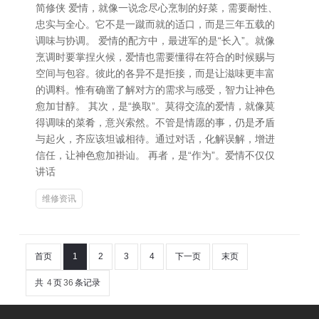
简修侠 爱情，就像一说念尽心烹制的好菜，需要耐性、
忠实与全心。它不是一蹴而就的适口，而是三年五载的
调味与协调。 爱情的配方中，最进军的是“长入”。就像
烹调时要掌捏火候，爱情也需要懂得在符合的时候赐与
空间与包容。彼此的各异不是拒接，而是让滋味更丰富
的调料。惟有确凿了解对方的需求与感受，智力让神色
愈加甘醇。 其次，是“换取”。莫得交流的爱情，就像莫
得调味的菜肴，意兴索然。不管是情愿的事，仍是矛盾
与起火，齐应该坦诚相待。通过对话，化解误解，增进
信任，让神色愈加褂讪。 再者，是“作为”。爱情不仅仅
讲话
维修资讯
首页
1
2
3
4
下一页
末页
共
4
页
36
条记录