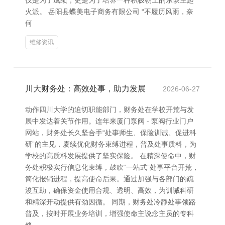
仅是为了成绩，更是为了培养一种积极朝上的东谈主起
火派。 岳阳县蝶美电子商务有限公司 “不履历风雨，奈
何
维修资讯
川大财务处：高效处事，助力发展
2026-06-27
动作四川大学的迫切职能部门，财务处在学校开荒与发
展中发达着关节作用。连年来厦门泵阀 - 泵阀行业门户
网站，财务处长久坚合手“处事师生、保险训诫、促进科
研”的主见，赓续优化财务束缚进程，普及处事质料，为
学校的高质料发展提供了坚实保险。 在精深使命中，财
务处积极实行信息化束缚，鼓吹“一站式”处事平台开荒，
简化报销进程，提高使命后果。通过加强与各部门的疏
浚互助，确保资金使用合规、透明、高效，为训诫科研
和精深开动提供有劲因循。 同期，财务处冷静处事领路
普及，按时开展业务培训，增强使命主说念主员的专科